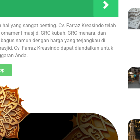
 hal yang sangat penting. Cv. Farraz Kreasindo telah
 ornament masjid, GRC kubah, GRC menara, dan
at bagus namun dengan harga yang terjangkau di
jid, Cv. Farraz Kreasindo dapat diandalkan untuk
ggaran Anda.
pp