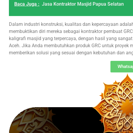
Baca Juga :
Jasa Kontraktor Masjid Papua Selatan
Dalam industri konstruksi, kualitas dan kepercayaan adalah
membuktikan diri mereka sebagai kontraktor pembuat GRC
kaligrafi masjid yang terpercaya, dengan hasil yang sang
Aceh. Jika Anda membutuhkan produk GRC untuk proyek mas
memberikan solusi yang sesuai dengan kebutuhan dan an
Whatsa