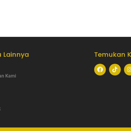
 Lainnya
Temukan 
an Kami
k