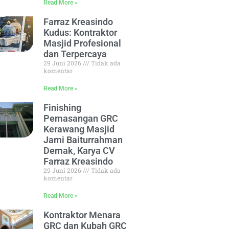
Read More »
Farraz Kreasindo
Kudus: Kontraktor
Masjid Profesional
dan Terpercaya
29 Juni 2026
Tidak ada
komentar
Read More »
Finishing
Pemasangan GRC
Kerawang Masjid
Jami Baiturrahman
Demak, Karya CV
Farraz Kreasindo
29 Juni 2026
Tidak ada
komentar
Read More »
Kontraktor Menara
GRC dan Kubah GRC