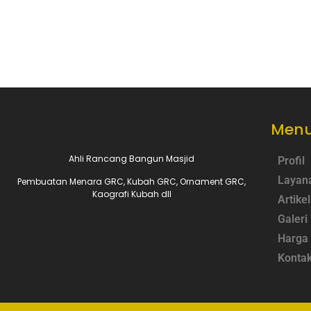
Menu
Ahli Rancang Bangun Masjid
Profil
Layan
Pembuatan Menara GRC, Kubah GRC, Ornament GRC,
Kaografi Kubah dll
Artikel
Galeri
Harga
Konta