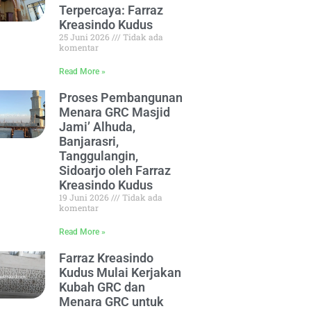
Terpercaya: Farraz
Kreasindo Kudus
25 Juni 2026
Tidak ada
komentar
Read More »
Proses Pembangunan
Menara GRC Masjid
Jami’ Alhuda,
Banjarasri,
Tanggulangin,
Sidoarjo oleh Farraz
Kreasindo Kudus
19 Juni 2026
Tidak ada
komentar
Read More »
Farraz Kreasindo
Kudus Mulai Kerjakan
Kubah GRC dan
Menara GRC untuk