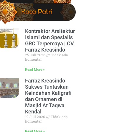
Kontraktor Arsitektur
Islami dan Spesialis
GRC Terpercaya | CV.
Farraz Kreasindo
25 Juli 2026
Tidak ada
komentar
Read More »
Farraz Kreasindo
Sukses Tuntaskan
Keindahan Kaligrafi
dan Ornamen di
Masjid At Taqwa
Kendal
19 Juli 2026
Tidak ada
komentar
Read More »