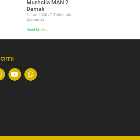
Musholla MAN 2
Demak
3 Juni 2026
Tidak ada
komentar
Read More »
Kami