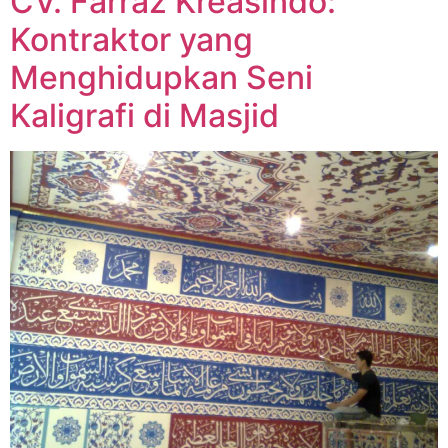
CV. Farraz Kreasindo:
Kontraktor yang
Menghidupkan Seni
Kaligrafi di Masjid