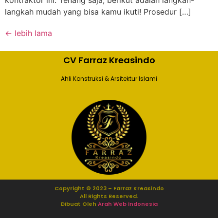
langkah mudah yang bisa kamu ikuti! Prosedur […]
←
lebih lama
CV Farraz Kreasindo
Ahli Konstruksi & Arsitektur Islami
Copyright © 2023 – Farraz Kreasindo
All Rights Reserved.
Dibuat Oleh
Arah Web Indonesia