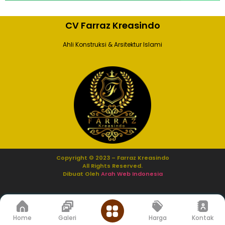
CV Farraz Kreasindo
Ahli Konstruksi & Arsitektur Islami
Copyright © 2023 – Farraz Kreasindo
All Rights Reserved.
Dibuat Oleh
Arah Web Indonesia
Home
Galeri
Harga
Kontak