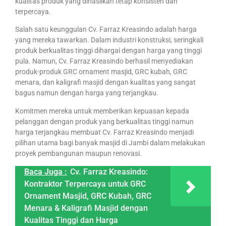
kualitas produk yang dihasilkan tetap konsisten dan
terpercaya.
Salah satu keunggulan Cv. Farraz Kreasindo adalah harga
yang mereka tawarkan. Dalam industri konstruksi, seringkali
produk berkualitas tinggi dihargai dengan harga yang tinggi
pula. Namun, Cv. Farraz Kreasindo berhasil menyediakan
produk-produk GRC ornament masjid, GRC kubah, GRC
menara, dan kaligrafi masjid dengan kualitas yang sangat
bagus namun dengan harga yang terjangkau.
Komitmen mereka untuk memberikan kepuasan kepada
pelanggan dengan produk yang berkualitas tinggi namun
harga terjangkau membuat Cv. Farraz Kreasindo menjadi
pilihan utama bagi banyak masjid di Jambi dalam melakukan
proyek pembangunan maupun renovasi.
Baca Juga :
Cv. Farraz Kreasindo:
Kontraktor Terpercaya untuk GRC
Ornament Masjid, GRC Kubah, GRC
Menara & Kaligrafi Masjid dengan
Kualitas Tinggi dan Harga