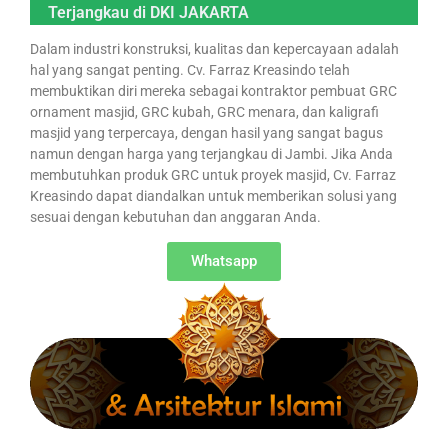
Terjangkau di DKI JAKARTA
Dalam industri konstruksi, kualitas dan kepercayaan adalah
hal yang sangat penting. Cv. Farraz Kreasindo telah
membuktikan diri mereka sebagai kontraktor pembuat GRC
ornament masjid, GRC kubah, GRC menara, dan kaligrafi
masjid yang terpercaya, dengan hasil yang sangat bagus
namun dengan harga yang terjangkau di Jambi. Jika Anda
membutuhkan produk GRC untuk proyek masjid, Cv. Farraz
Kreasindo dapat diandalkan untuk memberikan solusi yang
sesuai dengan kebutuhan dan anggaran Anda.
Whatsapp