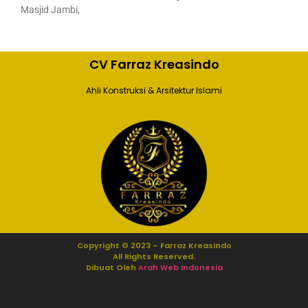
Masjid Jambi,
CV Farraz Kreasindo
Ahli Konstruksi & Arsitektur Islami
Copyright © 2023 – Farraz Kreasindo
All Rights Reserved.
Dibuat Oleh
Arah Web Indonesia