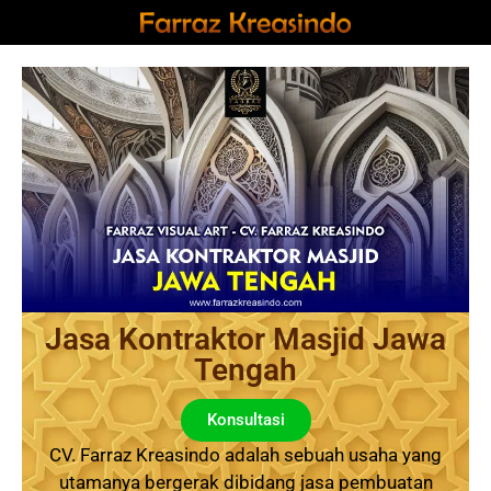
Jasa Kontraktor Masjid Jawa
Tengah
Konsultasi
CV. Farraz Kreasindo adalah sebuah usaha yang
utamanya bergerak dibidang jasa pembuatan