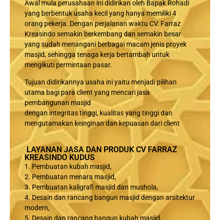
Awal mula perusahaan ini didirikan oleh Bapak Rohadi
yang berbentuk usaha kecil yang hanya memiliki 4
orang pekerja. Dengan perjalanan waktu CV. Farraz
Kreasindo semakin berkembang dan semakin besar
yang sudah menangani berbagai macam jenis proyek
masjid, sehingga tenaga kerja bertambah untuk
mengikuti permintaan pasar.
Tujuan didirikannya usaha ini yaitu menjadi pilihan
utama bagi para client yang mencari jasa
pembangunan masjid
dengan integritas tinggi, kualitas yang tinggi dan
mengutamakan keinginan dan kepuasan dari client
LAYANAN JASA DAN PRODUK CV FARRAZ
KREASINDO KUDUS
1. Pembuatan kubah masjid,
2. Pembuatan menara masjid,
3. Pembuatan kaligrafi masjid dan mushola,
4. Desain dan rancang bangun masjid dengan arsitektur
modern,
5. Desain dan rancang bangun kubah masjid,