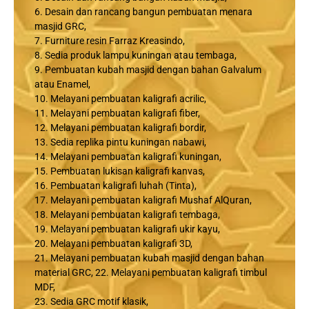
6. Desain dan rancang bangun pembuatan menara
masjid GRC,
7. Furniture resin Farraz Kreasindo,
8. Sedia produk lampu kuningan atau tembaga,
9. Pembuatan kubah masjid dengan bahan Galvalum
atau Enamel,
10. Melayani pembuatan kaligrafi acrilic,
11. Melayani pembuatan kaligrafi fiber,
12. Melayani pembuatan kaligrafi bordir,
13. Sedia replika pintu kuningan nabawi,
14. Melayani pembuatan kaligrafi kuningan,
15. Pembuatan lukisan kaligrafi kanvas,
16. Pembuatan kaligrafi luhah (Tinta),
17. Melayani pembuatan kaligrafi Mushaf AlQuran,
18. Melayani pembuatan kaligrafi tembaga,
19. Melayani pembuatan kaligrafi ukir kayu,
20. Melayani pembuatan kaligrafi 3D,
21. Melayani pembuatan kubah masjid dengan bahan
material GRC, 22. Melayani pembuatan kaligrafi timbul
MDF,
23. Sedia GRC motif klasik,