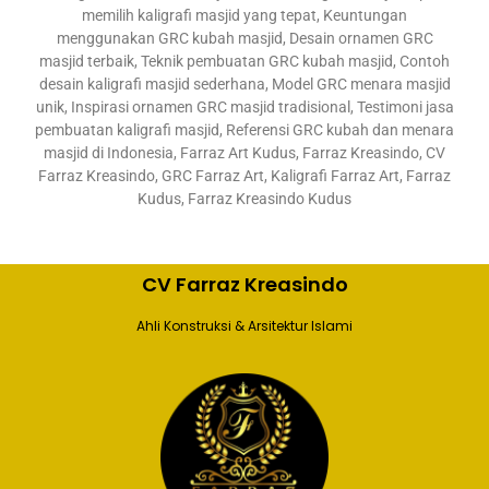
memilih kaligrafi masjid yang tepat, Keuntungan
menggunakan GRC kubah masjid, Desain ornamen GRC
masjid terbaik, Teknik pembuatan GRC kubah masjid, Contoh
desain kaligrafi masjid sederhana, Model GRC menara masjid
unik, Inspirasi ornamen GRC masjid tradisional, Testimoni jasa
pembuatan kaligrafi masjid, Referensi GRC kubah dan menara
masjid di Indonesia, Farraz Art Kudus, Farraz Kreasindo, CV
Farraz Kreasindo, GRC Farraz Art, Kaligrafi Farraz Art, Farraz
Kudus, Farraz Kreasindo Kudus
CV Farraz Kreasindo
Ahli Konstruksi & Arsitektur Islami