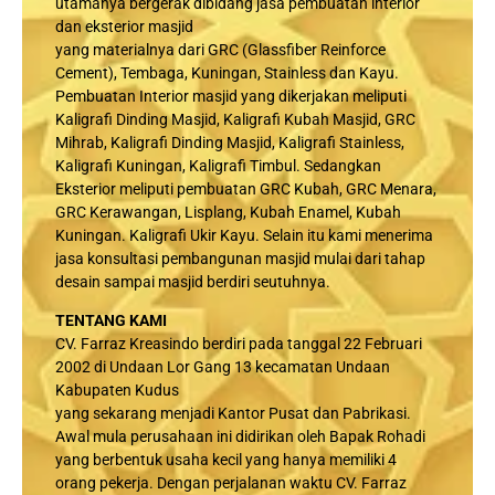
utamanya bergerak dibidang jasa pembuatan interior
dan eksterior masjid
yang materialnya dari GRC (Glassfiber Reinforce
Cement), Tembaga, Kuningan, Stainless dan Kayu.
Pembuatan Interior masjid yang dikerjakan meliputi
Kaligrafi Dinding Masjid, Kaligrafi Kubah Masjid, GRC
Mihrab, Kaligrafi Dinding Masjid, Kaligrafi Stainless,
Kaligrafi Kuningan, Kaligrafi Timbul. Sedangkan
Eksterior meliputi pembuatan GRC Kubah, GRC Menara,
GRC Kerawangan, Lisplang, Kubah Enamel, Kubah
Kuningan. Kaligrafi Ukir Kayu. Selain itu kami menerima
jasa konsultasi pembangunan masjid mulai dari tahap
desain sampai masjid berdiri seutuhnya.
TENTANG KAMI
CV. Farraz Kreasindo berdiri pada tanggal 22 Februari
2002 di Undaan Lor Gang 13 kecamatan Undaan
Kabupaten Kudus
yang sekarang menjadi Kantor Pusat dan Pabrikasi.
Awal mula perusahaan ini didirikan oleh Bapak Rohadi
yang berbentuk usaha kecil yang hanya memiliki 4
orang pekerja. Dengan perjalanan waktu CV. Farraz