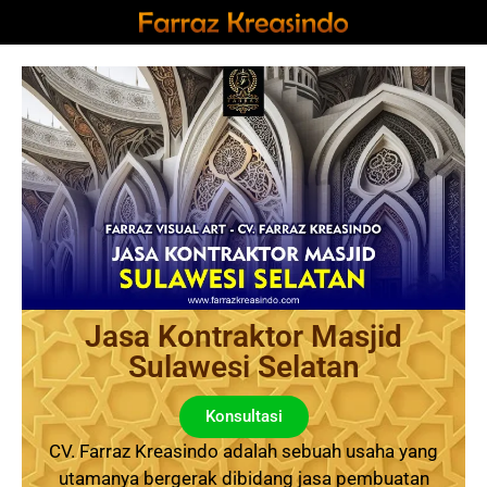
Jasa Kontraktor Masjid
Sulawesi Selatan
Konsultasi
CV. Farraz Kreasindo adalah sebuah usaha yang
utamanya bergerak dibidang jasa pembuatan