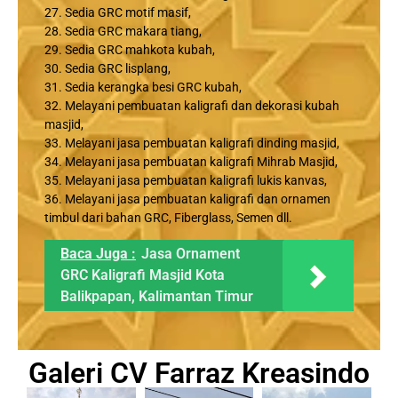
27. Sedia GRC motif masif,
28. Sedia GRC makara tiang,
29. Sedia GRC mahkota kubah,
30. Sedia GRC lisplang,
31. Sedia kerangka besi GRC kubah,
32. Melayani pembuatan kaligrafi dan dekorasi kubah
masjid,
33. Melayani jasa pembuatan kaligrafi dinding masjid,
34. Melayani jasa pembuatan kaligrafi Mihrab Masjid,
35. Melayani jasa pembuatan kaligrafi lukis kanvas,
36. Melayani jasa pembuatan kaligrafi dan ornamen
timbul dari bahan GRC, Fiberglass, Semen dll.
Baca Juga :
Jasa Ornament
GRC Kaligrafi Masjid Kota
Balikpapan, Kalimantan Timur
Galeri CV Farraz Kreasindo