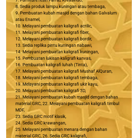
7. Furniture resin Farraz Kreasindo,
8. Sedia produk lampu kuningan atau tembaga,
9. Pembuatan kubah masjid dengan bahan Galvalum
atau Enamel,
10. Melayani pembuatan kaligrafi acrilic,
11. Melayani pembuatan kaligrafi fiber,
12. Melayani pembuatan kaligrafi bordir,
13. Sedia replika pintu kuningan nabawi,
14. Melayani pembuatan kaligrafi kuningan,
15. Pembuatan lukisan kaligrafi kanvas,
16. Pembuatan kaligrafi luhah (Tinta),
17. Melayani pembuatan kaligrafi Mushaf AlQuran,
18. Melayani pembuatan kaligrafi tembaga,
19. Melayani pembuatan kaligrafi ukir kayu,
20. Melayani pembuatan kaligrafi 3D,
21. Melayani pembuatan kubah masjid dengan bahan
material GRC, 22. Melayani pembuatan kaligrafi timbul
MDF,
23. Sedia GRC motif klasik,
24. Sedia GRC krawangan,
25. Melayani pembuatan menara dengan bahan
material GRC, 26. Sedia GRC kaligrafi,