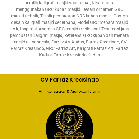
memilih kaligrafi masjid yang tepat, Keuntungan
menggunakan GRC kubah masjid, Desain ornamen GRC
masjid terbaik, Teknik pembuatan GRC kubah masjid, Contoh
desain kaligrafi masjid sederhana, Model GRC menara masjid
unik, Inspirasi ornamen GRC masjid tradisional, Testimoni jasa
pembuatan kaligrafi masjid, Referensi GRC kubah dan menara
masjid di Indonesia, Farraz Art Kudus, Farraz Kreasindo, CV
Farraz Kreasindo, GRC Farraz Art, Kaligrafi Farraz Art, Farraz
Kudus, Farraz Kreasindo Kudus
CV Farraz Kreasindo
Ahli Konstruksi & Arsitektur Islami