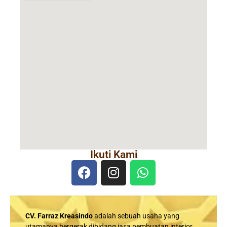
Ikuti Kami
CV. Farraz Kreasindo
adalah sebuah usaha yang
utamanya bergerak dibidang jasa pembuatan interior