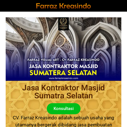
Jasa Kontraktor Masjid
Sumatra Selatan
Konsultasi
CV. Farraz Kreasindo adalah sebuah usaha yang
utamanya bergerak dibidang jasa pembuatan