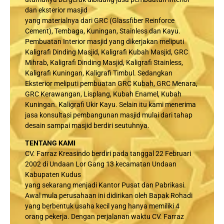
dan eksterior masjid
yang materialnya dari GRC (Glassfiber Reinforce
Cement), Tembaga, Kuningan, Stainless dan Kayu.
Pembuatan Interior masjid yang dikerjakan meliputi
Kaligrafi Dinding Masjid, Kaligrafi Kubah Masjid, GRC
Mihrab, Kaligrafi Dinding Masjid, Kaligrafi Stainless,
Kaligrafi Kuningan, Kaligrafi Timbul. Sedangkan
Eksterior meliputi pembuatan GRC Kubah, GRC Menara,
GRC Kerawangan, Lisplang, Kubah Enamel, Kubah
Kuningan. Kaligrafi Ukir Kayu. Selain itu kami menerima
jasa konsultasi pembangunan masjid mulai dari tahap
desain sampai masjid berdiri seutuhnya.
TENTANG KAMI
CV. Farraz Kreasindo berdiri pada tanggal 22 Februari
2002 di Undaan Lor Gang 13 kecamatan Undaan
Kabupaten Kudus
yang sekarang menjadi Kantor Pusat dan Pabrikasi.
Awal mula perusahaan ini didirikan oleh Bapak Rohadi
yang berbentuk usaha kecil yang hanya memiliki 4
orang pekerja. Dengan perjalanan waktu CV. Farraz