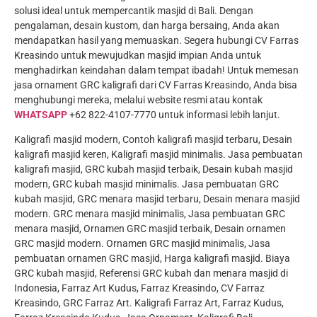
solusi ideal untuk mempercantik masjid di Bali. Dengan
pengalaman, desain kustom, dan harga bersaing, Anda akan
mendapatkan hasil yang memuaskan. Segera hubungi CV Farras
Kreasindo untuk mewujudkan masjid impian Anda untuk
menghadirkan keindahan dalam tempat ibadah! Untuk memesan
jasa ornament GRC kaligrafi dari CV Farras Kreasindo, Anda bisa
menghubungi mereka, melalui website resmi atau kontak
WHATSAPP
+62 822-4107-7770 untuk informasi lebih lanjut.
Kaligrafi masjid modern, Contoh kaligrafi masjid terbaru, Desain
kaligrafi masjid keren, Kaligrafi masjid minimalis. Jasa pembuatan
kaligrafi masjid, GRC kubah masjid terbaik, Desain kubah masjid
modern, GRC kubah masjid minimalis. Jasa pembuatan GRC
kubah masjid, GRC menara masjid terbaru, Desain menara masjid
modern. GRC menara masjid minimalis, Jasa pembuatan GRC
menara masjid, Ornamen GRC masjid terbaik, Desain ornamen
GRC masjid modern. Ornamen GRC masjid minimalis, Jasa
pembuatan ornamen GRC masjid, Harga kaligrafi masjid. Biaya
GRC kubah masjid, Referensi GRC kubah dan menara masjid di
Indonesia, Farraz Art Kudus, Farraz Kreasindo, CV Farraz
Kreasindo, GRC Farraz Art. Kaligrafi Farraz Art, Farraz Kudus,