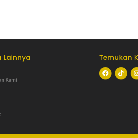
 Lainnya
Temukan 
an Kami
k