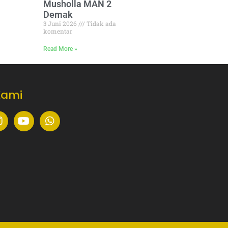
Musholla MAN 2
Demak
3 Juni 2026
Tidak ada
komentar
Read More »
Kami