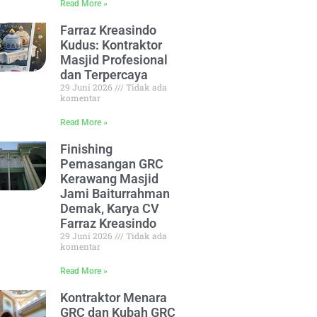
Read More »
Farraz Kreasindo
Kudus: Kontraktor
Masjid Profesional
dan Terpercaya
29 Juni 2026
Tidak ada
komentar
Read More »
Finishing
Pemasangan GRC
Kerawang Masjid
Jami Baiturrahman
Demak, Karya CV
Farraz Kreasindo
29 Juni 2026
Tidak ada
komentar
Read More »
Kontraktor Menara
GRC dan Kubah GRC