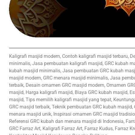
Kaligrafi masjid modern, Contoh kaligrafi masjid terbaru, De
minimalis, Jasa pembuatan kaligrafi masjid, GRC kubah ma
kubah masjid minimalis, Jasa pembuatan GRC kubah masji
masjid modern, GRC menara masjid minimalis, Jasa pem
terbaik, Desain ornamen GRC masjid modern, Ornamen GR
masjid, Harga kaligrafi masjid, Biaya GRC kubah masjid, E
masjid, Tips memilih kaligrafi masjid yang tepat, Keunt
GRC masjid terbaik, Teknik pembuatan GRC kubah masjid, 
menara masjid unik, Inspirasi ornamen GRC masjid tradisio
Referensi GRC kubah dan menara masjid di Indonesia, Farra
GRC Farraz Art, Kaligrafi Farraz Art, Farraz Kudus, Farraz 