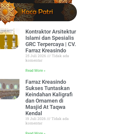
Kontraktor Arsitektur
Islami dan Spesialis
GRC Terpercaya | CV.
Farraz Kreasindo
25 Juli 2026
Tidak ada
komentar
Read More »
Farraz Kreasindo
Sukses Tuntaskan
Keindahan Kaligrafi
dan Ornamen di
Masjid At Taqwa
Kendal
19 Juli 2026
Tidak ada
komentar
Read More »