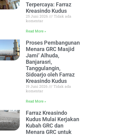
Terpercaya: Farraz
Kreasindo Kudus
25 Juni 2026
Tidak ada
komentar
Read More »
Proses Pembangunan
Menara GRC Masjid
Jami’ Alhuda,
Banjarasri,
Tanggulangin,
Sidoarjo oleh Farraz
Kreasindo Kudus
19 Juni 2026
Tidak ada
komentar
Read More »
Farraz Kreasindo
Kudus Mulai Kerjakan
Kubah GRC dan
Menara GRC untuk