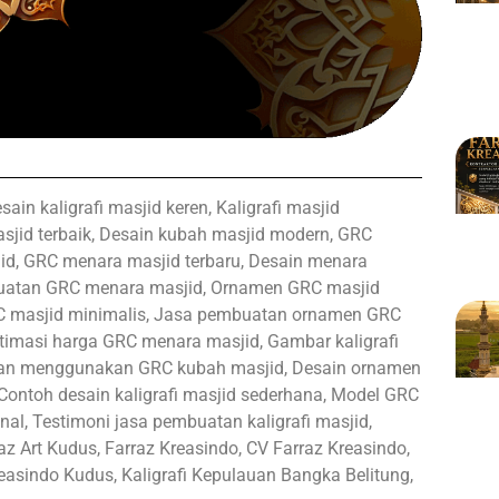
sain kaligrafi masjid keren, Kaligrafi masjid
sjid terbaik, Desain kubah masjid modern, GRC
d, GRC menara masjid terbaru, Desain menara
buatan GRC menara masjid, Ornamen GRC masjid
C masjid minimalis, Jasa pembuatan ornamen GRC
stimasi harga GRC menara masjid, Gambar kaligrafi
ungan menggunakan GRC kubah masjid, Desain ornamen
Contoh desain kaligrafi masjid sederhana, Model GRC
nal, Testimoni jasa pembuatan kaligrafi masjid,
z Art Kudus, Farraz Kreasindo, CV Farraz Kreasindo,
Kreasindo Kudus, Kaligrafi Kepulauan Bangka Belitung,