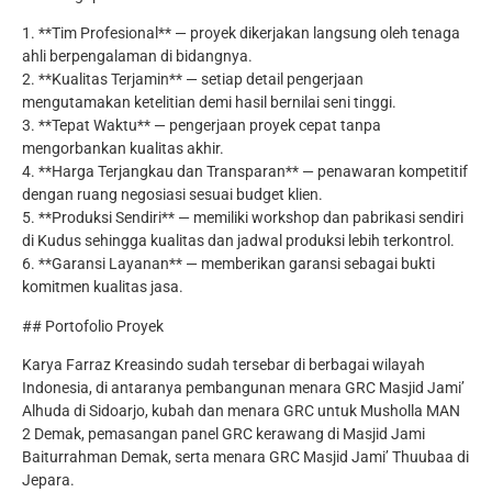
1. **Tim Profesional** — proyek dikerjakan langsung oleh tenaga
ahli berpengalaman di bidangnya.
2. **Kualitas Terjamin** — setiap detail pengerjaan
mengutamakan ketelitian demi hasil bernilai seni tinggi.
3. **Tepat Waktu** — pengerjaan proyek cepat tanpa
mengorbankan kualitas akhir.
4. **Harga Terjangkau dan Transparan** — penawaran kompetitif
dengan ruang negosiasi sesuai budget klien.
5. **Produksi Sendiri** — memiliki workshop dan pabrikasi sendiri
di Kudus sehingga kualitas dan jadwal produksi lebih terkontrol.
6. **Garansi Layanan** — memberikan garansi sebagai bukti
komitmen kualitas jasa.
## Portofolio Proyek
Karya Farraz Kreasindo sudah tersebar di berbagai wilayah
Indonesia, di antaranya pembangunan menara GRC Masjid Jami’
Alhuda di Sidoarjo, kubah dan menara GRC untuk Musholla MAN
2 Demak, pemasangan panel GRC kerawang di Masjid Jami
Baiturrahman Demak, serta menara GRC Masjid Jami’ Thuubaa di
Jepara.