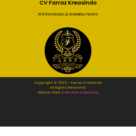
CV Farraz Kreasindo
Ahli Konstruksi & Arsitektur Islami
Copyright © 2023 – Farraz Kreasindo
All Rights Reserved.
Dibuat Oleh
Arah Web Indonesia