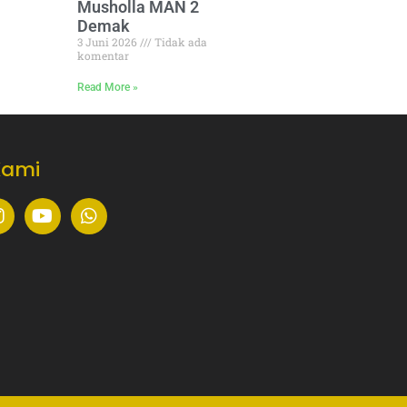
Musholla MAN 2
Demak
3 Juni 2026
Tidak ada
komentar
Read More »
Kami