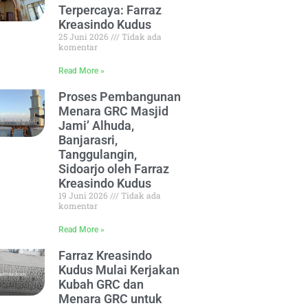
Terpercaya: Farraz
Kreasindo Kudus
25 Juni 2026
Tidak ada
komentar
Read More »
Proses Pembangunan
Menara GRC Masjid
Jami’ Alhuda,
Banjarasri,
Tanggulangin,
Sidoarjo oleh Farraz
Kreasindo Kudus
19 Juni 2026
Tidak ada
komentar
Read More »
Farraz Kreasindo
Kudus Mulai Kerjakan
Kubah GRC dan
Menara GRC untuk