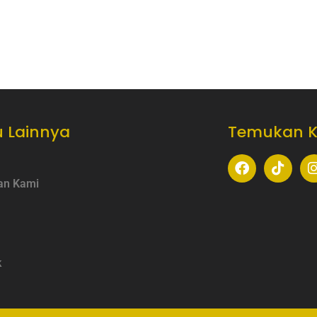
 Lainnya
Temukan 
an Kami
k