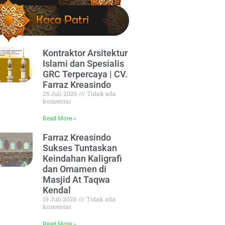
Kontraktor Arsitektur
Islami dan Spesialis
GRC Terpercaya | CV.
Farraz Kreasindo
25 Juli 2026
Tidak ada
komentar
Read More »
Farraz Kreasindo
Sukses Tuntaskan
Keindahan Kaligrafi
dan Ornamen di
Masjid At Taqwa
Kendal
19 Juli 2026
Tidak ada
komentar
Read More »