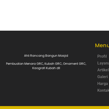
Menu
Ahli Rancang Bangun Masjid
Profil
Layan
Pembuatan Menara GRC, Kubah GRC, Ornament GRC,
Kaografi Kubah dll
Artikel
Galeri
Harga
Konta