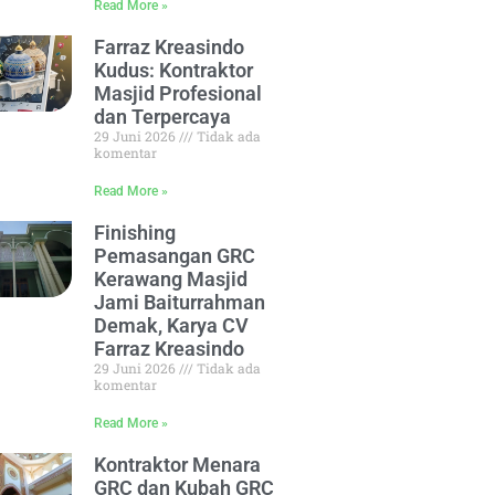
Read More »
Farraz Kreasindo
Kudus: Kontraktor
Masjid Profesional
dan Terpercaya
29 Juni 2026
Tidak ada
komentar
Read More »
Finishing
Pemasangan GRC
Kerawang Masjid
Jami Baiturrahman
Demak, Karya CV
Farraz Kreasindo
29 Juni 2026
Tidak ada
komentar
Read More »
Kontraktor Menara
GRC dan Kubah GRC