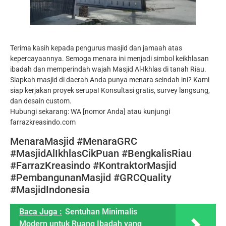
Terima kasih kepada pengurus masjid dan jamaah atas
kepercayaannya. Semoga menara ini menjadi simbol keikhlasan
ibadah dan memperindah wajah Masjid Al-Ikhlas di tanah Riau.
Siapkah masjid di daerah Anda punya menara seindah ini? Kami
siap kerjakan proyek serupa! Konsultasi gratis, survey langsung,
dan desain custom.
Hubungi sekarang: WA [nomor Anda] atau kunjungi
farrazkreasindo.com
MenaraMasjid #MenaraGRC
#MasjidAlIkhlasCikPuan #BengkalisRiau
#FarrazKreasindo #KontraktorMasjid
#PembangunanMasjid #GRCQuality
#MasjidIndonesia
Baca Juga :
Sentuhan Minimalis
Modern untuk Ruang Ibadah yang