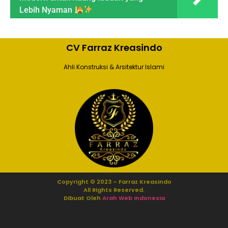
Lebih Nyaman
CV Farraz Kreasindo
Ahli Konstruksi & Arsitektur Islami
Copyright © 2023 – Farraz Kreasindo
All Rights Reserved.
Dibuat Oleh
Arah Web Indonesia