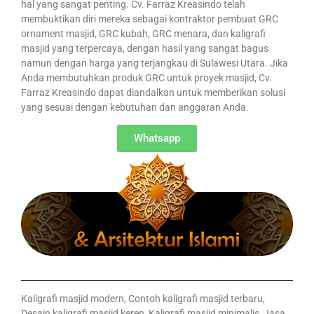
hal yang sangat penting. Cv. Farraz Kreasindo telah
membuktikan diri mereka sebagai kontraktor pembuat GRC
ornament masjid, GRC kubah, GRC menara, dan kaligrafi
masjid yang terpercaya, dengan hasil yang sangat bagus
namun dengan harga yang terjangkau di Sulawesi Utara. Jika
Anda membutuhkan produk GRC untuk proyek masjid, Cv.
Farraz Kreasindo dapat diandalkan untuk memberikan solusi
yang sesuai dengan kebutuhan dan anggaran Anda.
Whatsapp
Kaligrafi masjid modern, Contoh kaligrafi masjid terbaru,
Desain kaligrafi masjid keren, Kaligrafi masjid minimalis, Jasa