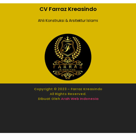
CV Farraz Kreasindo
Ahli Konstruksi & Arsitektur Islami
Copyright © 2023 – Farraz Kreasindo
All Rights Reserved.
Dibuat Oleh
Arah Web Indonesia