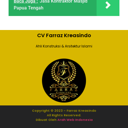
Baca Juga :
Jasa Kontraktor Masjid
Papua Tengah
CV Farraz Kreasindo
Ahli Konstruksi & Arsitektur Islami
Copyright © 2023 – Farraz Kreasindo
All Rights Reserved.
Dibuat Oleh
Arah Web Indonesia