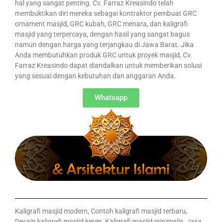
hal yang sangat penting. Cv. Farraz Kreasindo telah
membuktikan diri mereka sebagai kontraktor pembuat GRC
ornament masjid, GRC kubah, GRC menara, dan kaligrafi
masjid yang terpercaya, dengan hasil yang sangat bagus
namun dengan harga yang terjangkau di Jawa Barat. Jika
Anda membutuhkan produk GRC untuk proyek masjid, Cv.
Farraz Kreasindo dapat diandalkan untuk memberikan solusi
yang sesuai dengan kebutuhan dan anggaran Anda.
Whatsapp
Kaligrafi masjid modern, Contoh kaligrafi masjid terbaru,
Desain kaligrafi masjid keren, Kaligrafi masjid minimalis, Jasa