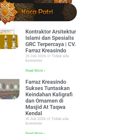
Kontraktor Arsitektur
Islami dan Spesialis
GRC Terpercaya | CV.
Farraz Kreasindo
25 Juli 2026
Tidak ada
komentar
Read More »
Farraz Kreasindo
Sukses Tuntaskan
Keindahan Kaligrafi
dan Ornamen di
Masjid At Taqwa
Kendal
19 Juli 2026
Tidak ada
komentar
Read More »