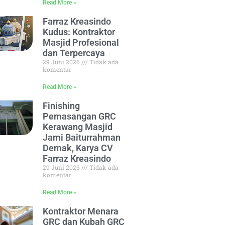
Read More »
Farraz Kreasindo
Kudus: Kontraktor
Masjid Profesional
dan Terpercaya
29 Juni 2026
Tidak ada
komentar
Read More »
Finishing
Pemasangan GRC
Kerawang Masjid
Jami Baiturrahman
Demak, Karya CV
Farraz Kreasindo
29 Juni 2026
Tidak ada
komentar
Read More »
Kontraktor Menara
GRC dan Kubah GRC