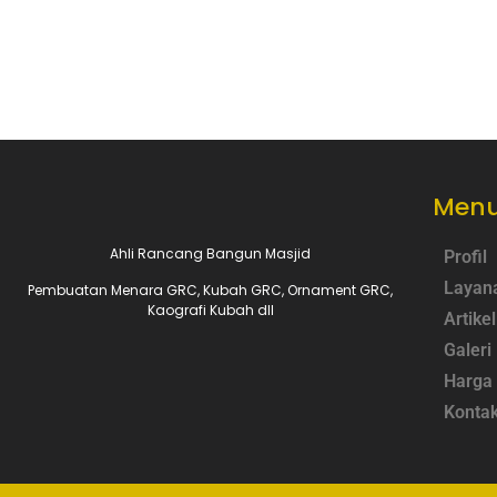
Menu
Ahli Rancang Bangun Masjid
Profil
Layan
Pembuatan Menara GRC, Kubah GRC, Ornament GRC,
Kaografi Kubah dll
Artikel
Galeri
Harga
Konta