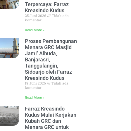
Terpercaya: Farraz
Kreasindo Kudus
25 Juni 2026
Tidak ada
komentar
Read More »
Proses Pembangunan
Menara GRC Masjid
Jami’ Alhuda,
Banjarasri,
Tanggulangin,
Sidoarjo oleh Farraz
Kreasindo Kudus
19 Juni 2026
Tidak ada
komentar
Read More »
Farraz Kreasindo
Kudus Mulai Kerjakan
Kubah GRC dan
Menara GRC untuk