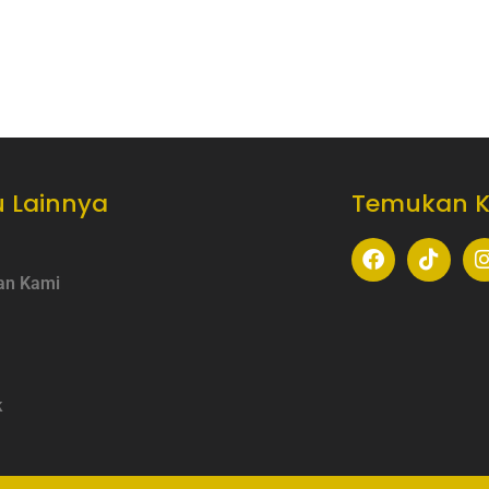
 Lainnya
Temukan 
an Kami
k