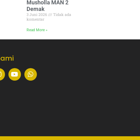
Musholla MAN 2
Demak
3 Juni 2026
Tidak ada
komentar
Read More »
Kami