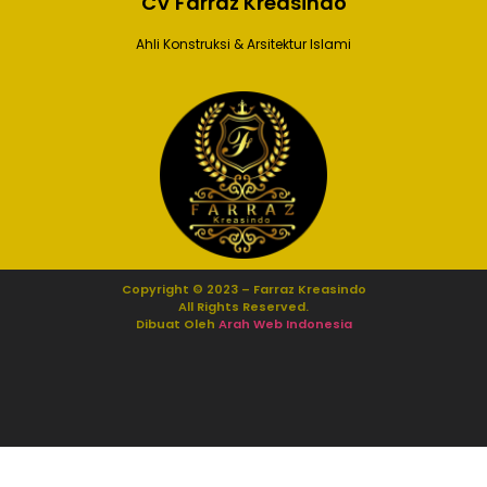
CV Farraz Kreasindo
Ahli Konstruksi & Arsitektur Islami
Copyright © 2023 – Farraz Kreasindo
All Rights Reserved.
Dibuat Oleh
Arah Web Indonesia