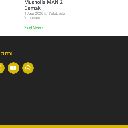
Musholla MAN 2
Demak
3 Juni 2026
Tidak ada
komentar
Read More »
Kami