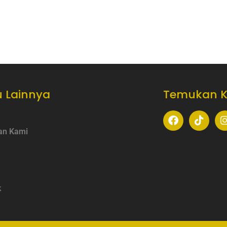
 Lainnya
Temukan 
an Kami
k