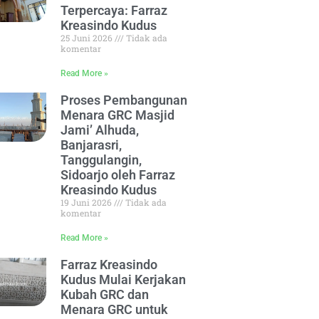
Terpercaya: Farraz
Kreasindo Kudus
25 Juni 2026
Tidak ada
komentar
Read More »
Proses Pembangunan
Menara GRC Masjid
Jami’ Alhuda,
Banjarasri,
Tanggulangin,
Sidoarjo oleh Farraz
Kreasindo Kudus
19 Juni 2026
Tidak ada
komentar
Read More »
Farraz Kreasindo
Kudus Mulai Kerjakan
Kubah GRC dan
Menara GRC untuk