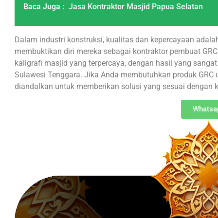
Baca Juga :
Jasa Kontraktor Masjid Papua Selatan
Dalam industri konstruksi, kualitas dan kepercayaan adalah
membuktikan diri mereka sebagai kontraktor pembuat GRC
kaligrafi masjid yang terpercaya, dengan hasil yang sang
Sulawesi Tenggara. Jika Anda membutuhkan produk GRC un
diandalkan untuk memberikan solusi yang sesuai dengan 
Whatsa