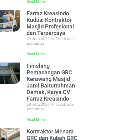
Read More »
Farraz Kreasindo
Kudus: Kontraktor
Masjid Profesional
dan Terpercaya
29 Juni 2026
Tidak ada
komentar
Read More »
Finishing
Pemasangan GRC
Kerawang Masjid
Jami Baiturrahman
Demak, Karya CV
Farraz Kreasindo
29 Juni 2026
Tidak ada
komentar
Read More »
Kontraktor Menara
GRC dan Kubah GRC