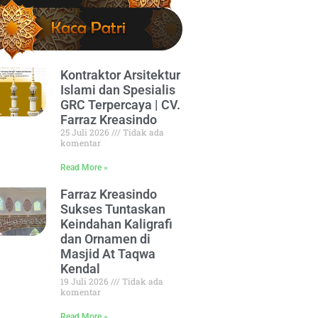
Kontraktor Arsitektur
Islami dan Spesialis
GRC Terpercaya | CV.
Farraz Kreasindo
25 Juli 2026
Tidak ada
komentar
Read More »
Farraz Kreasindo
Sukses Tuntaskan
Keindahan Kaligrafi
dan Ornamen di
Masjid At Taqwa
Kendal
19 Juli 2026
Tidak ada
komentar
Read More »