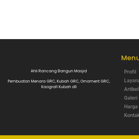
Menu
Ahli Rancang Bangun Masjid
Profil
Layan
Pembuatan Menara GRC, Kubah GRC, Ornament GRC,
Kaografi Kubah dll
Artikel
Galeri
Harga
Konta